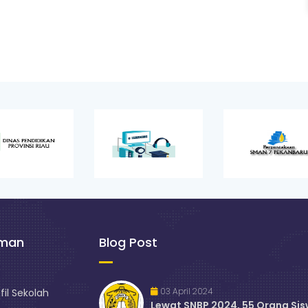
aman
Blog Post
03 April 2024
fil Sekolah
Lewat SNBP 2024, 55 Orang Si