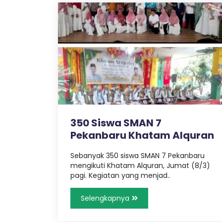
u
n
g
350 Siswa SMAN 7
Pekanbaru Khatam Alquran
Sebanyak 350 siswa SMAN 7 Pekanbaru
mengikuti Khatam Alquran, Jumat (8/3)
pagi. Kegiatan yang menjad..
Selengkapnya