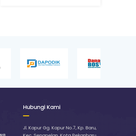
Hubungi Kami
Jl. Kapur Gg. Kapur No.7, Kp. Baru,
swa
Kec. Senapelan, Kota Pekanbaru,