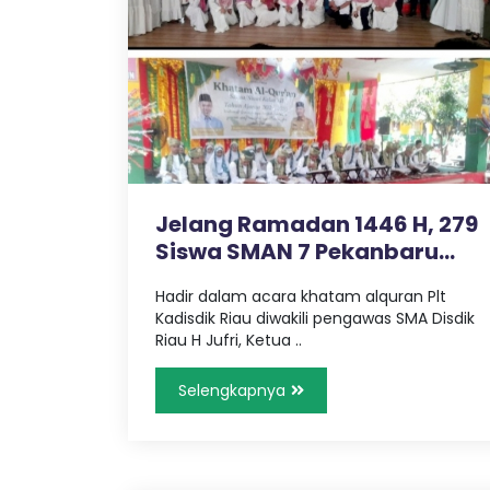
K
n
g
,
A
T
r
a
N
v
e
l
B
P
Jelang Ramadan 1446 H, 279
a
Siswa SMAN 7 Pekanbaru
l
A
Khata..
e
Hadir dalam acara khatam alquran Plt
m
Kadisdik Riau diwakili pengawas SMA Disdik
R
b
Riau H Jufri, Ketua ..
a
n
U
g
Selengkapnya
L
a
m
p