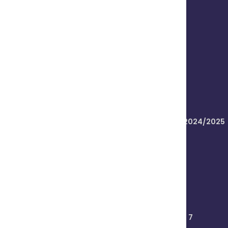
Gallery
Kontak
Blog Post
14 Mei 2024
Pendaftaran Online PPDB Provinsi Riau 2024/2025
03 April 2024
Lewat SNBP 2024, 55 Orang Siswa SMAN 7
Pekanbaru Dinyatakan lulus