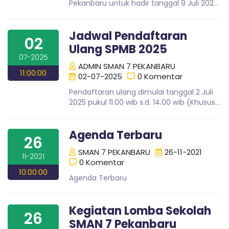
K
Pekanbaru untuk hadir tanggal 9 Juli 2025,
g
Pukul 07.00 wib. Dengan ketentuan
,
A
sebagai berikut: 1. berpakaian ..
T
Jadwal Pendaftaran
r
02
Ulang SPMB 2025
a
N
07-2025
v
ADMIN SMAN 7 PEKANBARU
e
11:00:00
02-07-2025
0 Komentar
l
B
P
Pendaftaran ulang dimulai tanggal 2 Juli
a
2025 pukul 11.00 wib s.d. 14.00 wib (Khusus
l
A
tanggal 2 Juli 2025)Tanggal 3 s.d. 5 Juli
e
2025 pukul 07.30 s.d. 1..
m
Agenda Terbaru
26
R
b
a
SMAN 7 PEKANBARU
26-11-2021
11-2021
n
0 Komentar
U
g
10:00:00
Agenda Terbaru
L
a
m
Kegiatan Lomba Sekolah
p
26
u
SMAN 7 Pekanbaru