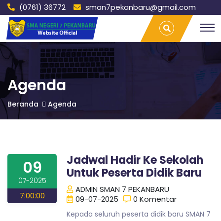
(0761) 36772
sman7pekanbaru@gmail.com
S
Agenda |
T
SMAN 7
r
PEKANBARU
a
M
v
e
l
A
L
Agenda
a
m
N
Beranda
Agenda
p
u
n
7
g
P
Jadwal Hadir Ke Sekolah
P
a
09
l
Untuk Peserta Didik Baru
e
07-2025
E
m
ADMIN SMAN 7 PEKANBARU
7:00:00
b
09-07-2025
0 Komentar
a
Kepada seluruh peserta didik baru SMAN 7
n