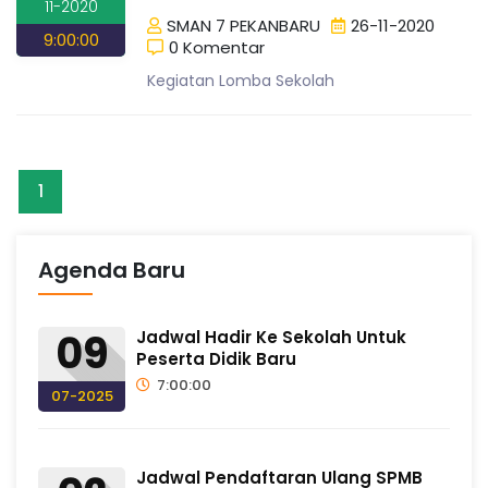
n
11-2020
SMAN 7 PEKANBARU
26-11-2020
g
9:00:00
0 Komentar
Kegiatan Lomba Sekolah
1
Agenda Baru
09
Jadwal Hadir Ke Sekolah Untuk
Peserta Didik Baru
7:00:00
07-2025
Jadwal Pendaftaran Ulang SPMB