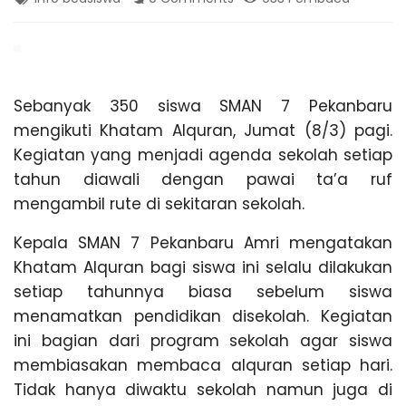
K
g
,
A
T
r
a
N
v
Sebanyak 350 siswa SMAN 7 Pekanbaru
e
mengikuti Khatam Alquran, Jumat (8/3) pagi.
l
B
Kegiatan yang menjadi agenda sekolah setiap
P
a
tahun diawali dengan pawai ta’a ruf
l
A
mengambil rute di sekitaran sekolah.
e
m
Kepala SMAN 7 Pekanbaru Amri mengatakan
R
b
a
Khatam Alquran bagi siswa ini selalu dilakukan
n
setiap tahunnya biasa sebelum siswa
U
g
menamatkan pendidikan disekolah. Kegiatan
L
a
ini bagian dari program sekolah agar siswa
m
membiasakan membaca alquran setiap hari.
p
Tidak hanya diwaktu sekolah namun juga di
u