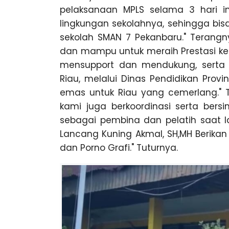
u
pelaksanaan MPLS selama 3 hari in
n
lingkungan sekolahnya, sehingga bi
g
sekolah SMAN 7 Pekanbaru." Terangn
dan mampu untuk meraih Prestasi ked
mensupport dan mendukung, serta 
Riau, melalui Dinas Pendidikan Provi
emas untuk Riau yang cemerlang." T
kami juga berkoordinasi serta bers
sebagai pembina dan pelatih saat la
Lancang Kuning Akmal, SH,MH Berikan 
dan Porno Grafi." Tuturnya.