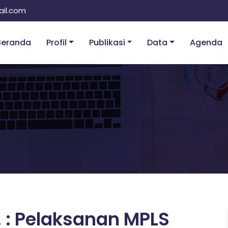
il.com
Beranda
Profil
Publikasi
Data
Agenda
. : Pelaksanan MPLS