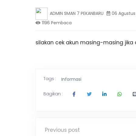
K
n
g
ADMIN SMAN 7 PEKANBARU
06 Agustus
,
A
1196 Pembaca
T
r
a
N
v
silakan cek akun masing-masing jika ad
e
l
B
P
a
l
A
e
Tags :
Informasi
m
R
b
Bagikan :
a
n
U
g
L
a
m
Previous post
p