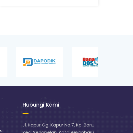
Hubungi Kami
Jl. Kapur Gg. Kapur No.7, Kp. Baru,
P.
Kec. Senapelan, Kota Pekanbaru,