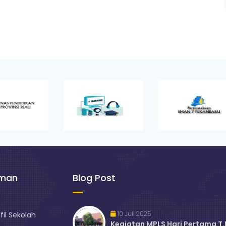
aman
Blog Post
10 Juli 2025
fil Sekolah
Kegiatan MPLS Hari Pertama T.