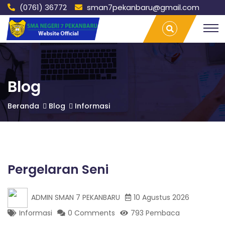
(0761) 36772
sman7pekanbaru@gmail.com
S
Pergelaran
T
Seni |
r
SMAN 7
a
M
PEKANBARU
v
e
l
A
L
Blog
a
m
N
Beranda
Blog
Informasi
p
u
n
7
g
P
P
a
Pergelaran Seni
l
e
E
m
ADMIN SMAN 7 PEKANBARU
10 Agustus 2026
b
a
Informasi
0 Comments
793 Pembaca
n