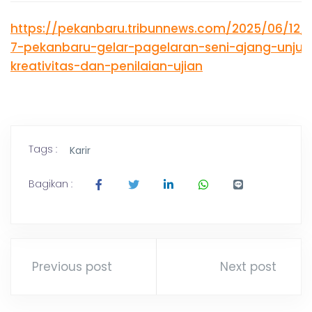
K
g
,
https://pekanbaru.tribunnews.com/2025/06/12
A
T
7-pekanbaru-gelar-pagelaran-seni-ajang-unjuk
r
a
kreativitas-dan-penilaian-ujian
N
v
e
l
B
P
a
l
Tags :
A
Karir
e
m
Bagikan :
R
b
a
n
U
g
L
a
Previous post
Next post
m
p
u