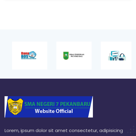
Lorem, ipsum dolor sit amet consectetur, adipisicing