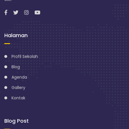
n
g
Halaman
Profil Sekolah
Blog
Agenda
Gallery
Kontak
Blog Post