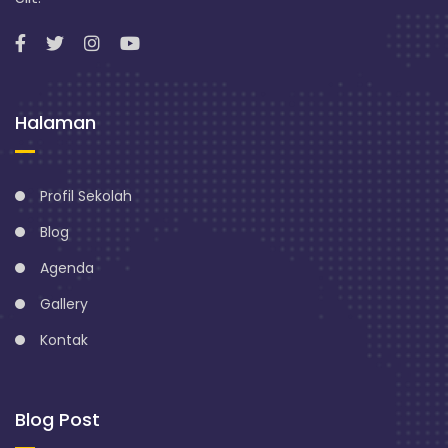
n
g
Halaman
Profil Sekolah
Blog
Agenda
Gallery
Kontak
Blog Post