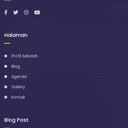
n
g
Halaman
Profil Sekolah
Blog
Agenda
Gallery
Kontak
Blog Post