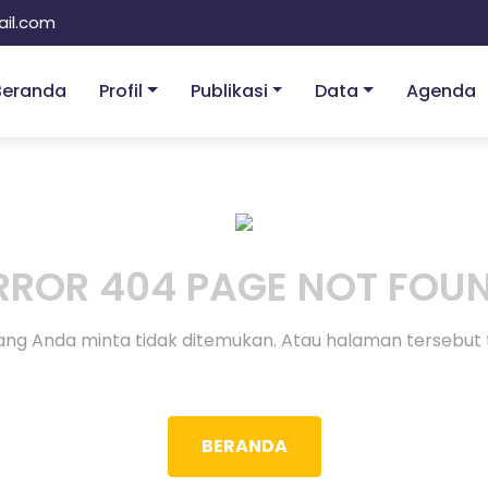
il.com
Beranda
Profil
Publikasi
Data
Agenda
RROR 404 PAGE NOT FOU
ng Anda minta tidak ditemukan. Atau halaman tersebut 
BERANDA