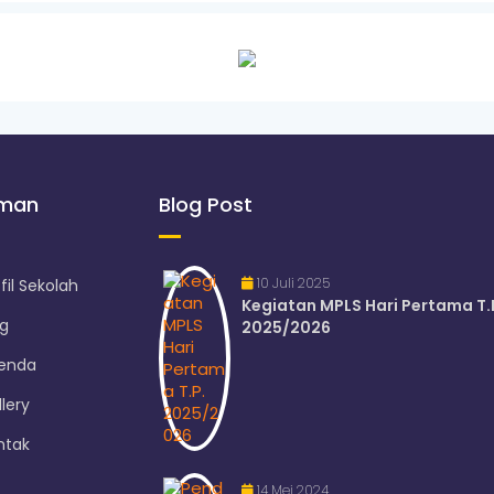
aman
Blog Post
10 Juli 2025
fil Sekolah
Kegiatan MPLS Hari Pertama T.
og
2025/2026
enda
lery
ntak
14 Mei 2024