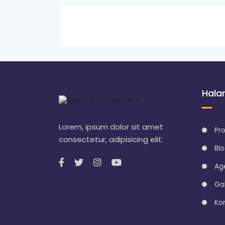
p
u
n
g
Hal
Lorem, ipsum dolor sit amet
Pro
consectetur, adipisicing elit.
Bl
Ag
Gal
Ko