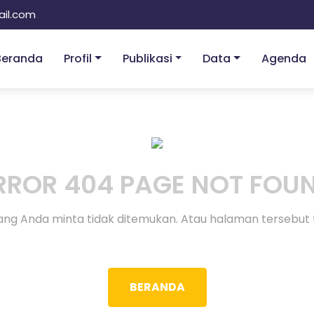
il.com
Beranda
Profil
Publikasi
Data
Agenda
RROR 404 PAGE NOT FOU
ng Anda minta tidak ditemukan. Atau halaman tersebut 
BERANDA