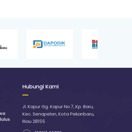
Hubungi Kami
Jl. Kapur Gg. Kapur No.7, Kp. Baru,
swa
Kec. Senapelan, Kota Pekanbaru,
lulus
Riau 28155