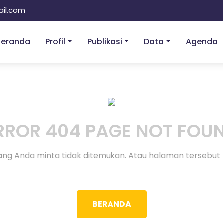
il.com
Beranda
Profil
Publikasi
Data
Agenda
RROR 404 PAGE NOT FOU
ng Anda minta tidak ditemukan. Atau halaman tersebut 
BERANDA