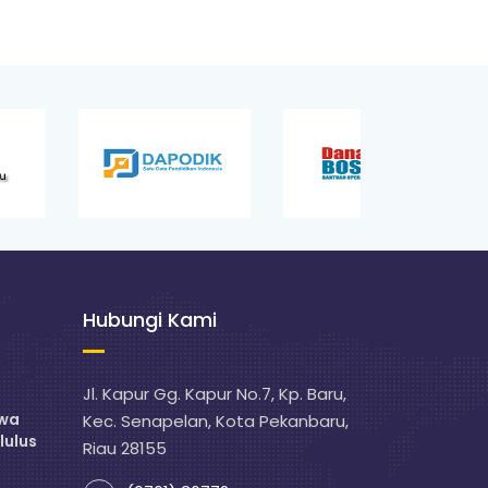
Hubungi Kami
Jl. Kapur Gg. Kapur No.7, Kp. Baru,
swa
Kec. Senapelan, Kota Pekanbaru,
lulus
Riau 28155