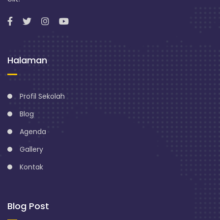
n
g
Halaman
Profil Sekolah
Blog
Agenda
Gallery
Kontak
Blog Post