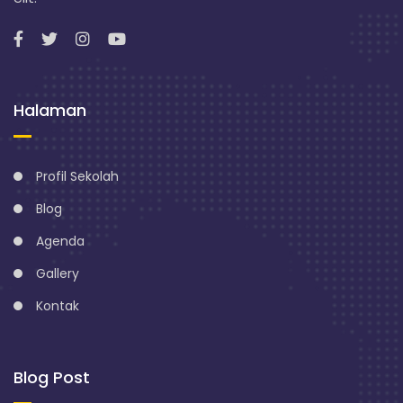
n
g
Halaman
Profil Sekolah
Blog
Agenda
Gallery
Kontak
Blog Post