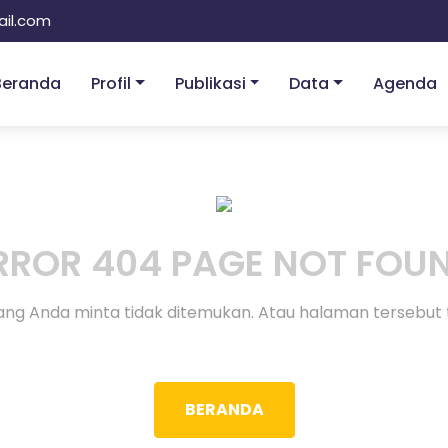
il.com
Beranda
Profil
Publikasi
Data
Agenda
RROR 404 PAGE NOT FOU
ng Anda minta tidak ditemukan. Atau halaman tersebut 
BERANDA