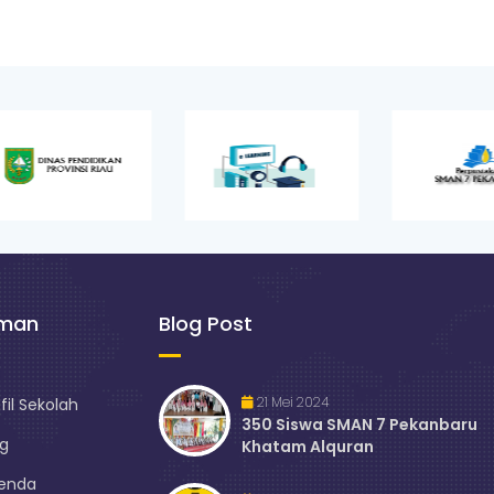
aman
Blog Post
21 Mei 2024
fil Sekolah
350 Siswa SMAN 7 Pekanbaru
og
Khatam Alquran
enda