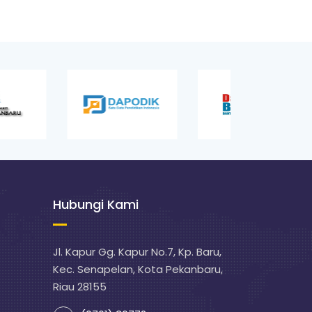
Hubungi Kami
Jl. Kapur Gg. Kapur No.7, Kp. Baru,
Kec. Senapelan, Kota Pekanbaru,
Riau 28155