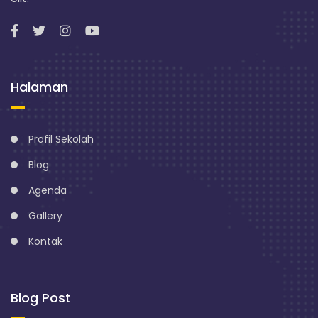
n
g
Halaman
Profil Sekolah
Blog
Agenda
Gallery
Kontak
Blog Post